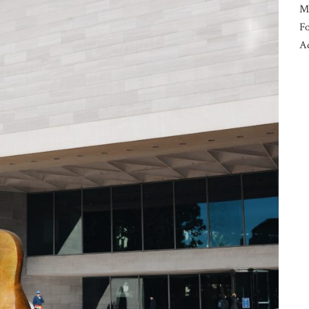
M
Fo
Ad