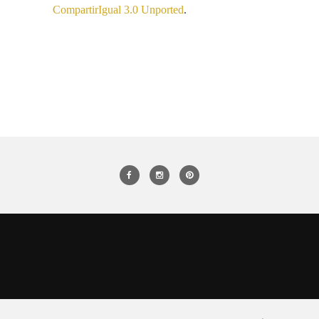
CompartirIgual 3.0 Unported
.