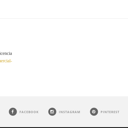
icencia
rcial-
FACEBOOK
INSTAGRAM
PINTEREST