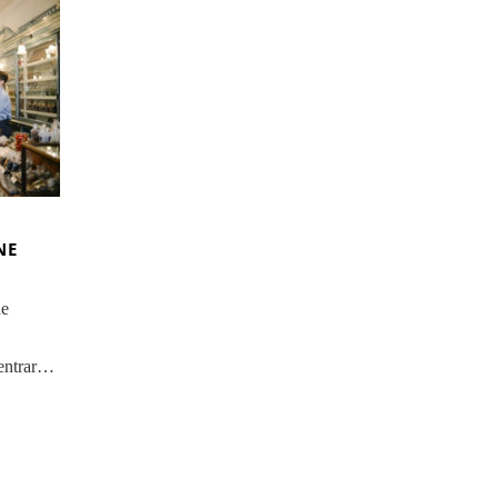
NE
de
 entrar…