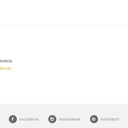
icencia
rcial-
FACEBOOK
INSTAGRAM
PINTEREST