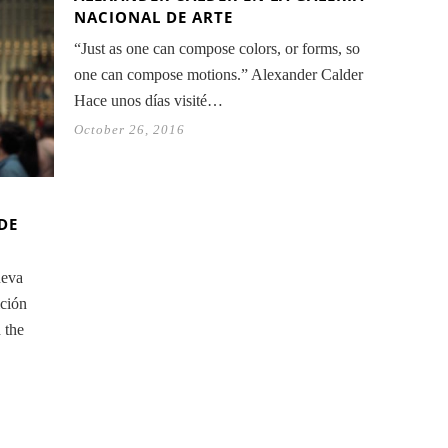
NACIONAL DE ARTE
“Just as one can compose colors, or forms, so
one can compose motions.” Alexander Calder
Hace unos días visité…
October 26, 2016
DE
ueva
ición
 the