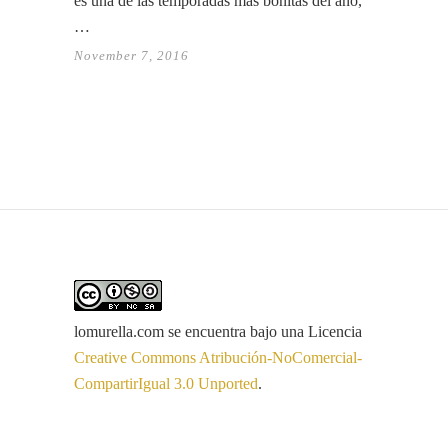
es una de las temporadas más bonitas del año,
…
November 7, 2016
lomurella.com
se encuentra bajo una Licencia
Creative Commons Atribución-NoComercial-
CompartirIgual 3.0 Unported
.