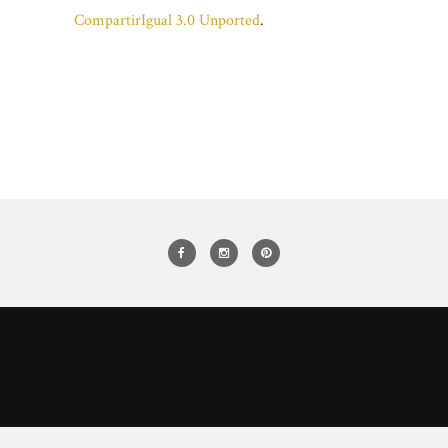
CompartirIgual 3.0 Unported
.