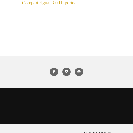
CompartirIgual 3.0 Unported
.
BACK TO TOP