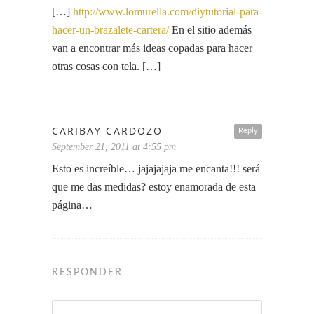
[…]
http://www.lomurella.com/diytutorial-para-
hacer-un-brazalete-cartera/
En el sitio además
van a encontrar más ideas copadas para hacer
otras cosas con tela. […]
CARIBAY CARDOZO
Reply
September 21, 2011 at 4:55 pm
Esto es increíble… jajajajaja me encanta!!! será
que me das medidas? estoy enamorada de esta
página…
RESPONDER